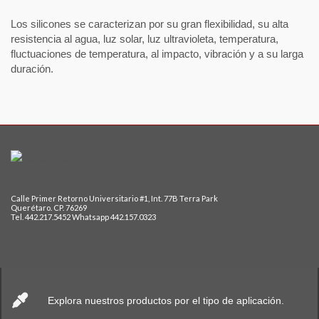
Los silicones se caracterizan por su gran flexibilidad, su alta
resistencia al agua, luz solar, luz ultravioleta, temperatura,
fluctuaciones de temperatura, al impacto, vibración y a su larga
duración.
Calle Primer Retorno Universitario #1, Int. 77B Terra Park
Querétaro. CP. 76269
Tel. 442.217.5452 Whatsapp 442.157.0323
Explora nuestros productos por el tipo de aplicación.