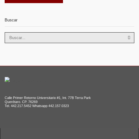
Buscar
BUS
Calle Primer Retorno Universitario #1, Int. 77B Terra Park
Querétaro. CP. 76269
Tel. 442.217.5452 Whatsapp 442.157.0323