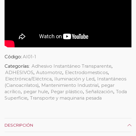
Código:
AI01-1
Categorías:
Adhesivo Instantáneo Transparente
,
ADHESIVOS
,
Automotriz
,
Electrodomesticos
,
Electrónica/Eléctrica
,
Iluminación y Led
,
Instantáneos
(Cianoacrilatos)
,
Mantenimiento Industrial
,
pegar
acrílico
,
pegar hule
,
Pegar plástico
,
Señalización
,
Toda
Superficie
,
Transporte y maquinaria pesada
DESCRIPCIÓN