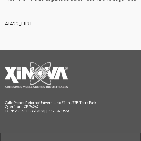
AI422_HDT
Calle Primer Retorno Universitario #1, Int. 77B Terra Park
Querétaro. CP. 76269
Tel. 442.217.5452 Whatsapp 442.157.0323